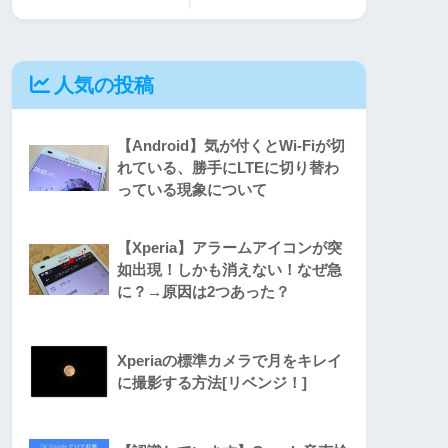
人気の投稿
【Android】気が付くとWi-Fiが切
れている、勝手にLTEに切り替わ
っている現象について
【Xperia】アラームアイコンが突
如出現！しかも消えない！なぜ急
に？→原因は2つあった？
Xperiaの標準カメラで月をキレイ
に撮影する方法[リベンジ！]