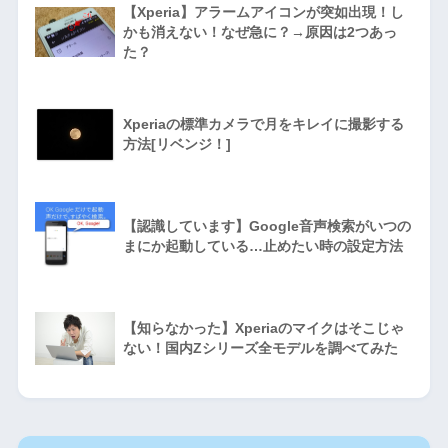
【Xperia】アラームアイコンが突如出現！し
かも消えない！なぜ急に？→原因は2つあっ
た？
Xperiaの標準カメラで月をキレイに撮影する
方法[リベンジ！]
【認識しています】Google音声検索がいつの
まにか起動している…止めたい時の設定方法
【知らなかった】Xperiaのマイクはそこじゃ
ない！国内Zシリーズ全モデルを調べてみた