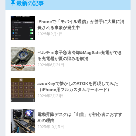
最新の記事
iPhoneで「モバイル通信」が勝手に大量に消
費される事象が発生中
2025年9月4日
ペルチェ素子急速冷却&MagSafe充電ができ
る充電器が夏の悩みを解消
2024年6月24日
azooKeyで懐かしのATOKを再現してみた
（iPhone用フルカスタムキーボード）
2024年2月21日
電動昇降デスクは「山善」が初心者におすす
めの理由
2023年10月3日