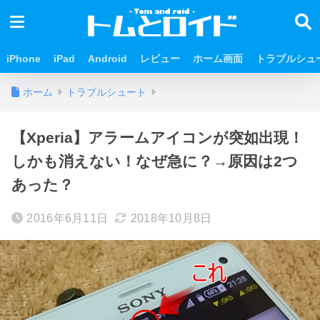
iPhone
iPad
Android
レビュー
ホーム画面
トラブルシュ
ホーム
トラブルシュート
【Xperia】アラームアイコンが突如出現！
しかも消えない！なぜ急に？→原因は2つ
あった？
2016年6月11日
2018年10月8日