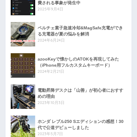
費される事象が発生中
2025年9月4日
ペルチェ素子急速冷却&MagSafe充電ができ
る充電器が夏の悩みを解消
2024年6月24日
azooKeyで懐かしのATOKを再現してみた
（iPhone用フルカスタムキーボード）
2024年2月21日
電動昇降デスクは「山善」が初心者におすす
めの理由
2023年10月3日
ホンダ レブル250 Sエディションの感想！30
代で公道デビューしました
2023年5月7日