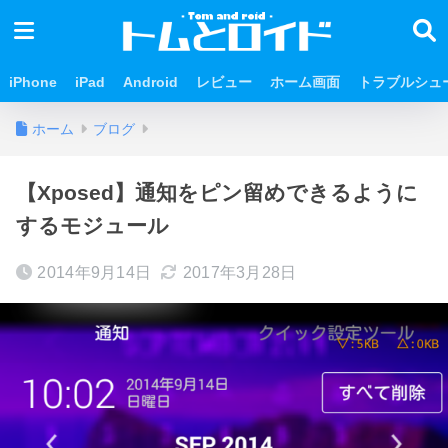
iPhone
iPad
Android
レビュー
ホーム画面
トラブルシュ
ホーム
ブログ
【Xposed】通知をピン留めできるように
するモジュール
2014年9月14日
2017年3月28日