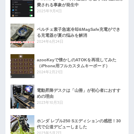
費される事象が発生中
2025年9月4日
ペルチェ素子急速冷却&MagSafe充電ができ
る充電器が夏の悩みを解消
2024年6月24日
azooKeyで懐かしのATOKを再現してみた
（iPhone用フルカスタムキーボード）
2024年2月21日
電動昇降デスクは「山善」が初心者におすす
めの理由
2023年10月3日
ホンダ レブル250 Sエディションの感想！30
代で公道デビューしました
2023年5月7日