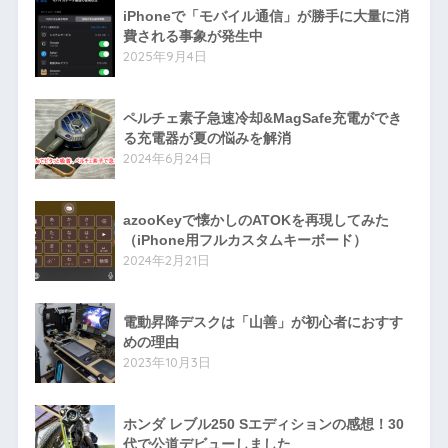
iPhoneで「モバイル通信」が勝手に大量に消
費される事象が発生中
2025年9月4日
ペルチェ素子急速冷却&MagSafe充電ができ
る充電器が夏の悩みを解消
2024年6月24日
azooKeyで懐かしのATOKを再現してみた
（iPhone用フルカスタムキーボード）
2024年2月21日
電動昇降デスクは「山善」が初心者におすす
めの理由
2023年10月3日
ホンダ レブル250 Sエディションの感想！30
代で公道デビューしました