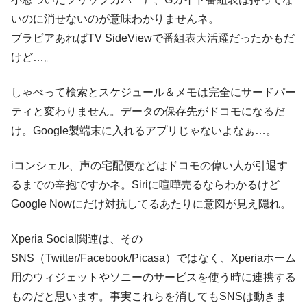
いのに消せないのが意味わかりませんネ。
ブラビアあればTV SideViewで番組表大活躍だったかもだ
けど…。
しゃべって検索とスケジュール＆メモは完全にサードパー
ティと変わりません。データの保存先がドコモになるだ
け。Google製端末に入れるアプリじゃないよなぁ…。
iコンシェル、声の宅配便などはドコモの偉い人が引退す
るまでの辛抱ですかネ。Siriに喧嘩売るならわかるけど
Google Nowにだけ対抗してるあたりに意図が見え隠れ。
Xperia Social関連は、その
SNS（Twitter/Facebook/Picasa）ではなく、Xperiaホーム
用のウィジェットやソニーのサービスを使う時に連携する
ものだと思います。事実これらを消してもSNSは動きま