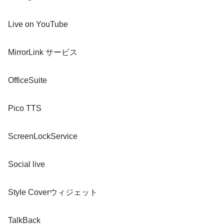
Live on YouTube
MirrorLink サービス
OfficeSuite
Pico TTS
ScreenLockService
Social live
Style Coverウィジェット
TalkBack