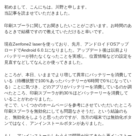
初めまして、こんにちは。川野と申します。
当記事を読ませていただきました。
印刷スプーラに関してお聞きしたいことがございます。お時間のあ
るときで結構ですので教えていただけると幸いです。
現在Zenfone2 laserを使っており、先月、アンドロイドOSアップ
ロードでAndroid 6.0.1になりました。アップデート後は以前より
バッテリーが持たなくなったことを実感し、位置情報などの設定を
見直すなどしてなんとか使ってきました。
ところが、本日、いままでより増して異常にバッテリーを消費して
いる（待機状態で100％あったバッテリーが6時間で0％になってい
る）ことに気づき、どのアプリがバッテリーを消費しているのか調
べたところ、印刷スプーラが約30％ほどバッテーリーを消費して
いることがわかりました。
そこで、いくつかのホームページを参考にさせていただいたところ
印刷スプーラを無効化にしても問題なさそうだ。という結論のも
と、無効化をしようと思ったのですが、当方の端末では無効化ボタ
ンではなく、アンインストールボタンがありました。
もし、アンインストールしたうえで問題が出てきたら再インストー