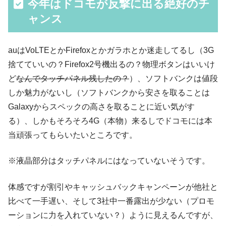
今年はドコモが反撃に出る絶好のチ
ャンス
auはVoLTEとかFirefoxとかガラホとか迷走してるし（3G
捨てていいの？Firefox2号機出るの？物理ボタンはいいけ
ど
なんでタッチパネル残したの？
）、ソフトバンクは値段
しか魅力がないし（ソフトバンクから安さを取ることは
Galaxyからスペックの高さを取ることに近い気がす
る）、しかもそろそろ4G（本物）来るしでドコモには本
当頑張ってもらいたいところです。
※液晶部分はタッチパネルにはなっていないそうです。
体感ですが割引やキャッシュバックキャンペーンが他社と
比べて一手遅い、そして3社中一番露出が少ない（プロモ
ーションに力を入れていない？）ように見えるんですが、