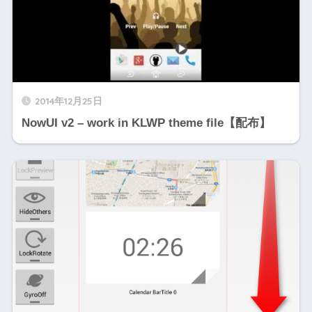
2014年12月25日
NowUI v2 – work in KLWP theme file【配布】