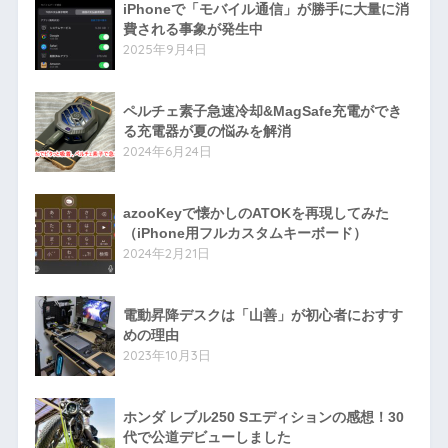
iPhoneで「モバイル通信」が勝手に大量に消
費される事象が発生中
2025年9月4日
ペルチェ素子急速冷却&MagSafe充電ができ
る充電器が夏の悩みを解消
2024年6月24日
azooKeyで懐かしのATOKを再現してみた
（iPhone用フルカスタムキーボード）
2024年2月21日
電動昇降デスクは「山善」が初心者におすす
めの理由
2023年10月3日
ホンダ レブル250 Sエディションの感想！30
代で公道デビューしました