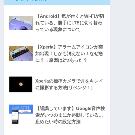
【Android】気が付くとWi-Fiが切
れている、勝手にLTEに切り替わ
っている現象について
【Xperia】アラームアイコンが突
如出現！しかも消えない！なぜ急
に？→原因は2つあった？
Xperiaの標準カメラで月をキレイ
に撮影する方法[リベンジ！]
【認識しています】Google音声検
索がいつのまにか起動している…
止めたい時の設定方法