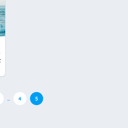
移
な
…
4
5