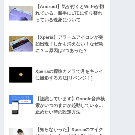
【Android】気が付くとWi-Fiが切
れている、勝手にLTEに切り替わ
っている現象について
【Xperia】アラームアイコンが突
如出現！しかも消えない！なぜ急
に？→原因は2つあった？
Xperiaの標準カメラで月をキレイ
に撮影する方法[リベンジ！]
【認識しています】Google音声検
索がいつのまにか起動している…
止めたい時の設定方法
【知らなかった】Xperiaのマイク