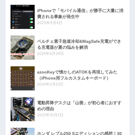
iPhoneで「モバイル通信」が勝手に大量に消
費される事象が発生中
2025年9月4日
ペルチェ素子急速冷却&MagSafe充電ができ
る充電器が夏の悩みを解消
2024年6月24日
azooKeyで懐かしのATOKを再現してみた
（iPhone用フルカスタムキーボード）
2024年2月21日
電動昇降デスクは「山善」が初心者におすす
めの理由
2023年10月3日
ホンダ レブル250 Sエディションの感想！30