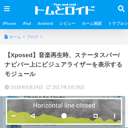
iPhone
iPad
Android
レビュー
ホーム画面
トラブルシ
ホーム
ブログ
【Xposed】音楽再生時、ステータスバー/
ナビバー上にビジュアライザーを表示する
モジュール
2016年8月24日
2017年3月28日