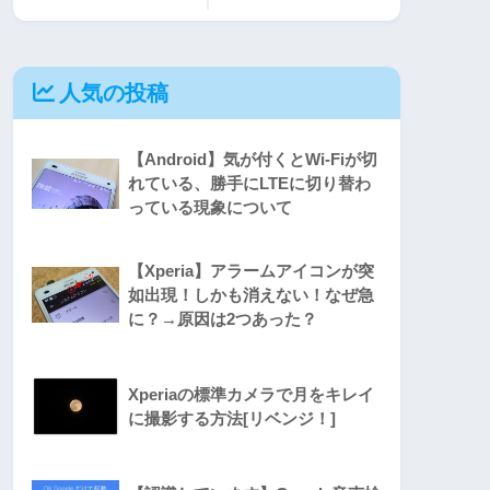
人気の投稿
【Android】気が付くとWi-Fiが切
れている、勝手にLTEに切り替わ
っている現象について
【Xperia】アラームアイコンが突
如出現！しかも消えない！なぜ急
に？→原因は2つあった？
Xperiaの標準カメラで月をキレイ
に撮影する方法[リベンジ！]