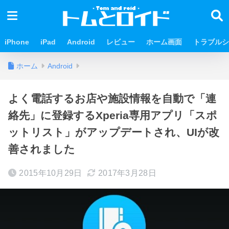
iPhone
iPad
Android
レビュー
ホーム画面
トラブルシ
ホーム
Android
よく電話するお店や施設情報を自動で「連
絡先」に登録するXperia専用アプリ「スポ
ットリスト」がアップデートされ、UIが改
善されました
2015年10月29日
2017年3月28日