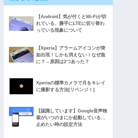
【Android】気が付くとWi-Fiが切
れている、勝手にLTEに切り替わ
っている現象について
【Xperia】アラームアイコンが突
如出現！しかも消えない！なぜ急
に？→原因は2つあった？
Xperiaの標準カメラで月をキレイ
に撮影する方法[リベンジ！]
【認識しています】Google音声検
索がいつのまにか起動している…
止めたい時の設定方法