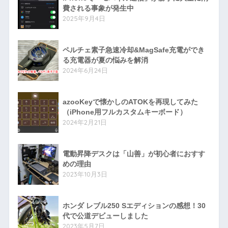
費される事象が発生中
2025年9月4日
ペルチェ素子急速冷却&MagSafe充電ができ
る充電器が夏の悩みを解消
2024年6月24日
azooKeyで懐かしのATOKを再現してみた
（iPhone用フルカスタムキーボード）
2024年2月21日
電動昇降デスクは「山善」が初心者におすす
めの理由
2023年10月3日
ホンダ レブル250 Sエディションの感想！30
代で公道デビューしました
2023年5月7日