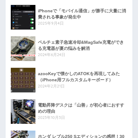
iPhoneで「モバイル通信」が勝手に大量に消
費される事象が発生中
2025年9月4日
ペルチェ素子急速冷却&MagSafe充電ができ
る充電器が夏の悩みを解消
2024年6月24日
azooKeyで懐かしのATOKを再現してみた
（iPhone用フルカスタムキーボード）
2024年2月21日
電動昇降デスクは「山善」が初心者におすす
めの理由
2023年10月3日
ホンダ レブル250 Sエディションの感想！30