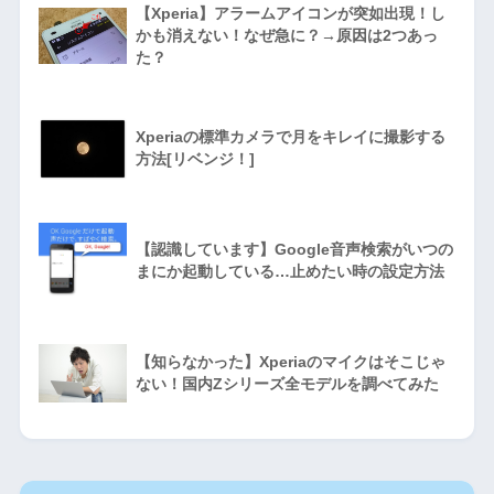
【Xperia】アラームアイコンが突如出現！し
かも消えない！なぜ急に？→原因は2つあっ
た？
Xperiaの標準カメラで月をキレイに撮影する
方法[リベンジ！]
【認識しています】Google音声検索がいつの
まにか起動している…止めたい時の設定方法
【知らなかった】Xperiaのマイクはそこじゃ
ない！国内Zシリーズ全モデルを調べてみた