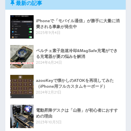
最新の記事
iPhoneで「モバイル通信」が勝手に大量に消
費される事象が発生中
2025年9月4日
ペルチェ素子急速冷却&MagSafe充電ができ
る充電器が夏の悩みを解消
2024年6月24日
azooKeyで懐かしのATOKを再現してみた
（iPhone用フルカスタムキーボード）
2024年2月21日
電動昇降デスクは「山善」が初心者におすす
めの理由
2023年10月3日