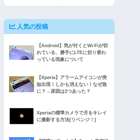
人気の投稿
【Android】気が付くとWi-Fiが切
れている、勝手にLTEに切り替わ
っている現象について
【Xperia】アラームアイコンが突
如出現！しかも消えない！なぜ急
に？→原因は2つあった？
Xperiaの標準カメラで月をキレイ
に撮影する方法[リベンジ！]