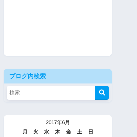
ブログ内検索
2017年6月
月
火
水
木
金
土
日