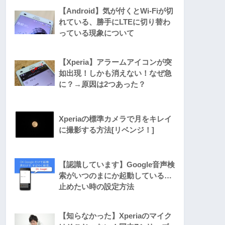
【Android】気が付くとWi-Fiが切
れている、勝手にLTEに切り替わ
っている現象について
【Xperia】アラームアイコンが突
如出現！しかも消えない！なぜ急
に？→原因は2つあった？
Xperiaの標準カメラで月をキレイ
に撮影する方法[リベンジ！]
【認識しています】Google音声検
索がいつのまにか起動している…
止めたい時の設定方法
【知らなかった】Xperiaのマイク