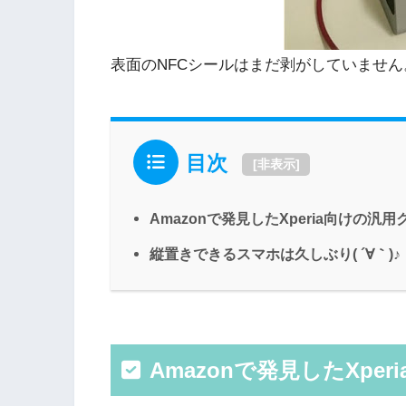
表面のNFCシールはまだ剥がしていません
目次
[
非表示
]
Amazonで発見したXperia向けの汎
縦置きできるスマホは久しぶり( ´∀｀)♪
Amazonで発見したXpe