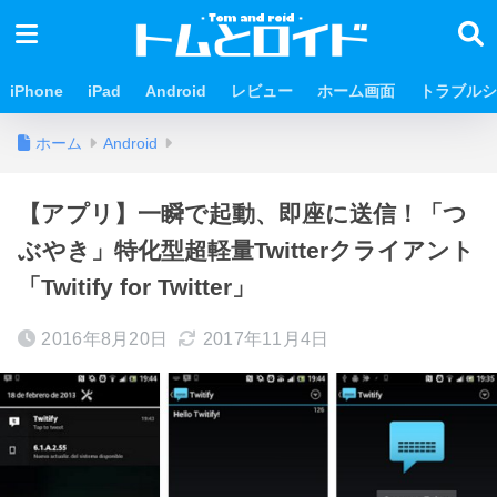
iPhone
iPad
Android
レビュー
ホーム画面
トラブルシ
ホーム
Android
【アプリ】一瞬で起動、即座に送信！「つ
ぶやき」特化型超軽量Twitterクライアント
「Twitify for Twitter」
2016年8月20日
2017年11月4日