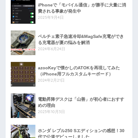
iPhoneで「モバイル通信」が勝手に大量に消
費される事象が発生中
2025年9月4日
ペルチェ素子急速冷却&MagSafe充電ができ
る充電器が夏の悩みを解消
2024年6月24日
azooKeyで懐かしのATOKを再現してみた
（iPhone用フルカスタムキーボード）
2024年2月21日
電動昇降デスクは「山善」が初心者におすす
めの理由
2023年10月3日
ホンダ レブル250 Sエディションの感想！30
代で公道デビューしました