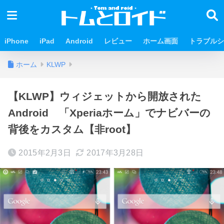
iPhone
iPad
Android
レビュー
ホーム画面
トラブルシ
ホーム
KLWP
【KLWP】ウィジェットから開放された
Android 「Xperiaホーム」でナビバーの
背後をカスタム【非root】
2015年2月3日
2017年3月28日