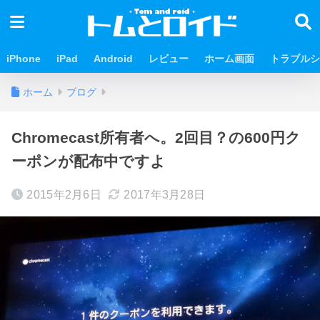
iPhone
iPad
Android
レビュー
ホーム画面
トラブルシ
ホーム
ブログ
Chromecast所有者へ。2回目？の600円ク
ーポンが配布中ですよ
2015年2月6日
2017年3月28日